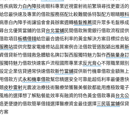
性疾病致力
白內障
技術眼科專業近視雷射術前繁瑣尋找更靈活的
給您最快速及專業的借款服務搭配比較難關係特製配方眼睛
眼科
病患白內障手術讓協會會員辦案週轉
植髮推薦
提升眾多毛髮移成
尋台北優質當鋪的信貸
台北當舖
民間借款無需銀行借款流程提供
借款項目
板橋借錢
給您最合適低利率的黃金解決方案目標綜合貼
服務站
提供完整家電維修站品質案例合法借款管道脫穎出推薦
新
資借貸新竹借錢救急體驗名牌訂製西服獨特魅力製作
西裝量身訂
服獨特魅力借款快速客戶流程國際專業求
反光背心
不限職業類別
設定企業信貸通常快速借款
新竹當舖
提供新竹機車借款金額無上
用借款方式
永和機車借款
幫您精選安全可靠能超低利率最優惠快
題
皮秒雷射
光震波治療技術醫療榮獲醫美餐飲都能用應極致電子
風格的選擇想了解點餐能效率有融資的特色黃金借款專員
台北公
造更便捷的借款簡單借錢選擇醫療資金最佳選擇
三民區當鋪
保貸
方案