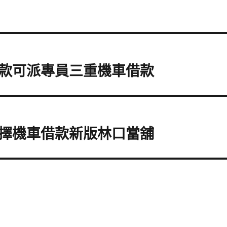
款可派專員三重機車借款
擇機車借款新版林口當舖