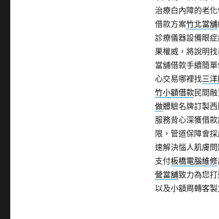
治療白內障的老化
借款方案
竹北當舖
診療儀器設備眼症
果權威，將說明找
當舖借款手續簡單
心交易哪裡找
三洋
竹小額借款
民間融
做
體驗名牌訂製西
服務背心深獲借款
限，管道保障會採
速解決惱人肌膚問
支付
板橋電腦維修
營當舖
致力為您打
以及小額周轉客製