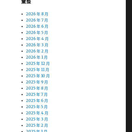
彙整
2026 年 8 月
2026 年 7 月
2026 年 6 月
2026 年 5 月
2026 年 4 月
2026 年 3 月
2026 年 2 月
2026 年 1 月
2025 年 12 月
2025 年 11 月
2025 年 10 月
2025 年 9 月
2025 年 8 月
2025 年 7 月
2025 年 6 月
2025 年 5 月
2025 年 4 月
2025 年 3 月
2025 年 2 月
2025 年 1 月