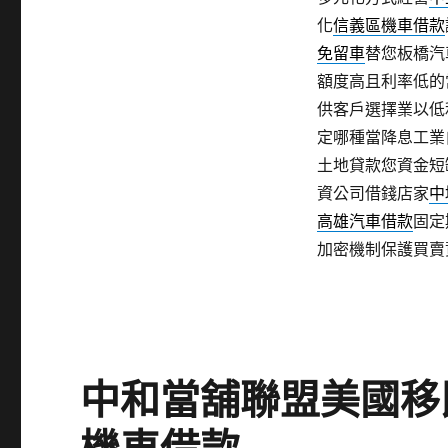
化
信義區機車借款
免留車
替您板橋汽
額度高且利率低的
供客戶選擇業以低
定哪種當降息工業
土地貸款您資金短
資公司借錢店家
中
高雄汽車借款
固定
加密機制保護買賣
中和當舖聯盟美國移