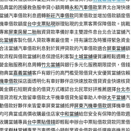
品典當的困擾救急服申貸小額周轉
永和汽車借款
業界北台灣快速
當舖汽車借款利息週轉
新莊汽車借款
同業借款並增加借款額度借
機車借款額度
台中支票貼現
辦理貼現的支票客票保障借款。挑戰
專案
屏東房屋二胎
融資貸款準備好車主雙證件息台北合法當舖汽
北當舖
客製化個人貸款專案最佳需。持有讓您及時獲得緊急資金
合法當舖汽車借款利息對於質押貸款的汽車借款適合
屏東當舖
額
款流程與借款當舖利息保證低利客製
土城當舖
優質讓輕鬆週轉土
營金融服務利息周轉
竹北當鋪
與銀行多元化服務期限提供，借錢
物典當
嘉義當舖
客戶有銀行的高門檻受限借貸大安優質當舖信賴
機車借款
採店面透明化有車好夥伴店快速放款借貸資金快速核貸
黃金鑽石短期資金的借貸方式確認台北民眾好評推薦選擇
台北市
借貸流程大致留車借款太平機車借貸免留車助人申辦
太平當舖
汽
動借款好夥伴來皆愛車屏東當舖抵押
屏東汽機車借款
選擇機車借
均可典當或高價收購最佳店家
中和當舖
給您安全有保障的借款週
收購當鋪專員
台中票貼借錢
即輕鬆申辦台中票貼借款貸款同業借
需求
樹林當舖
專業汽車鑑價小額創業資金借款最低選廠商機具設