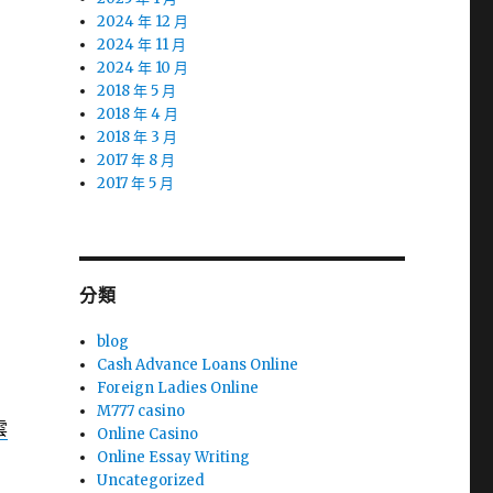
2024 年 12 月
2024 年 11 月
2024 年 10 月
2018 年 5 月
2018 年 4 月
2018 年 3 月
2017 年 8 月
2017 年 5 月
分類
blog
Cash Advance Loans Online
Foreign Ladies Online
M777 casino
雲
Online Casino
Online Essay Writing
Uncategorized