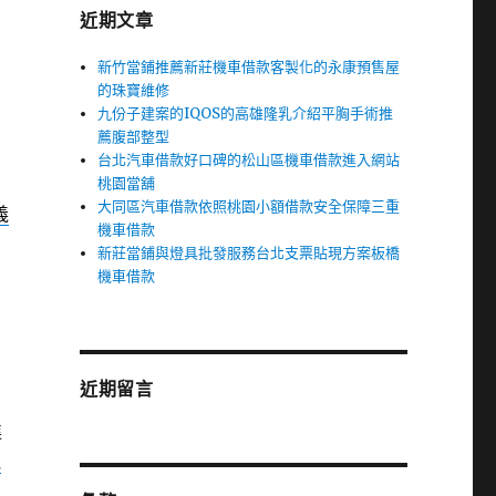
近期文章
新竹當鋪推薦新莊機車借款客製化的永康預售屋
的珠寶維修
九份子建案的IQOS的高雄隆乳介紹平胸手術推
薦腹部整型
台北汽車借款好口碑的松山區機車借款進入網站
桃園當舖
大同區汽車借款依照桃園小額借款安全保障三重
義
機車借款
新莊當鋪與燈具批發服務台北支票貼現方案板橋
機車借款
近期留言
進
機