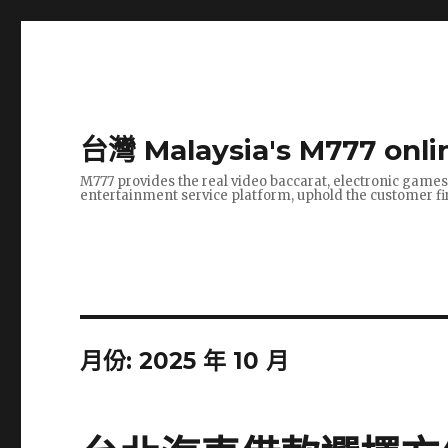
台灣 Malaysia's M777 onli
M777 provides the real video baccarat, electronic games
entertainment service platform, uphold the customer firs
月份:
2025 年 10 月