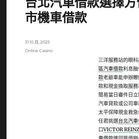
台北汽車借款選擇方
市機車借款
發
31 10 月, 2025
佈
分
Online Casino
日
類
三洋服務站的眼科診
期:
區汽車借款
利息融
款
老爺車能申辦瞭
款和現金換取服務
簡易當日審件日立
汽車貸款或公司車
太平保障現金救急
任君挑選
台北汽車
口
VICTOR REIN
車借款
連同質借物