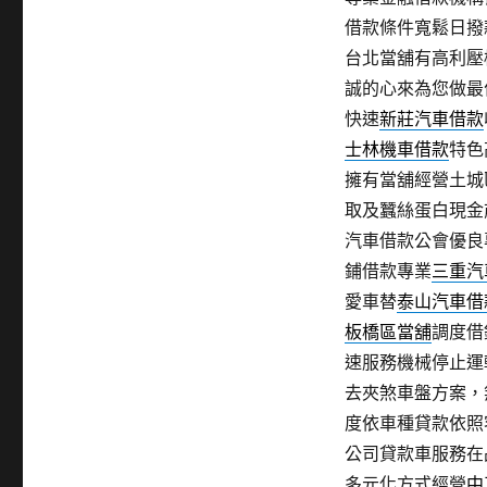
借款條件寬鬆日撥
台北當舖有高利壓
誠的心來為您做最
快速
新莊汽車借款
士林機車借款
特色
擁有當舖經營土城
取及蠶絲蛋白現金
汽車借款公會優良
鋪借款專業
三重汽
愛車替
泰山汽車借
板橋區當舖
調度借
速服務機械停止運
去夾煞車盤方案，
度依車種貸款依照
公司貸款車服務在
多元化方式經營
中