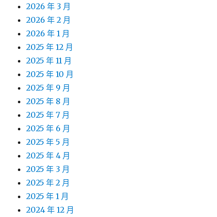
2026 年 3 月
2026 年 2 月
2026 年 1 月
2025 年 12 月
2025 年 11 月
2025 年 10 月
2025 年 9 月
2025 年 8 月
2025 年 7 月
2025 年 6 月
2025 年 5 月
2025 年 4 月
2025 年 3 月
2025 年 2 月
2025 年 1 月
2024 年 12 月