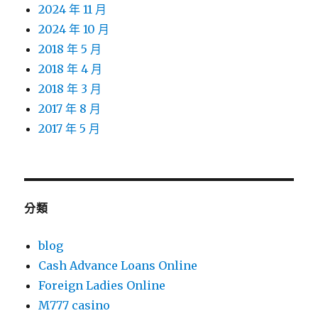
2024 年 11 月
2024 年 10 月
2018 年 5 月
2018 年 4 月
2018 年 3 月
2017 年 8 月
2017 年 5 月
分類
blog
Cash Advance Loans Online
Foreign Ladies Online
M777 casino