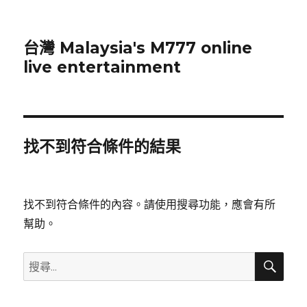
台灣 Malaysia's M777 online
live entertainment
找不到符合條件的結果
找不到符合條件的內容。請使用搜尋功能，應會有所
幫助。
搜
搜
尋
尋
關