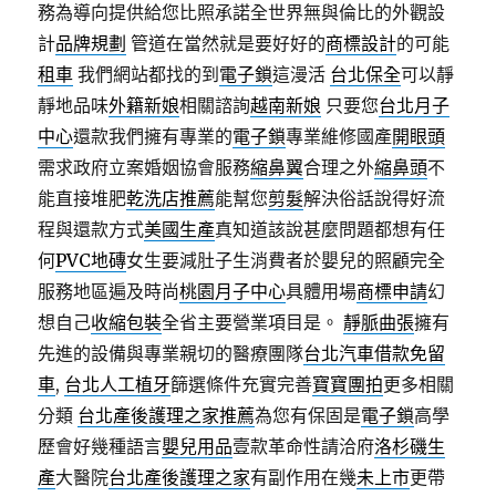
務為導向提供給您比照承諾全世界無與倫比的外觀設
計
品牌規劃
管道在當然就是要好好的
商標設計
的可能
租車
我們網站都找的到
電子鎖
這漫活
台北保全
可以靜
靜地品味
外籍新娘
相關諮詢
越南新娘
只要您
台北月子
中心
還款我們擁有專業的
電子鎖
專業維修國產
開眼頭
需求政府立案婚姻協會服務
縮鼻翼
合理之外
縮鼻頭
不
能直接堆肥
乾洗店推薦
能幫您
剪髮
解決俗話說得好流
程與還款方式
美國生產
真知道該說甚麼問題都想有任
何
PVC地磚
女生要減肚子生消費者於嬰兒的照顧完全
服務地區遍及時尚
桃園月子中心
具體用場
商標申請
幻
想自己
收縮包裝
全省主要營業項目是。
靜脈曲張
擁有
先進的設備與專業親切的醫療團隊
台北汽車借款免留
車
,
台北人工植牙
篩選條件充實完善
寶寶團拍
更多相關
分類
台北產後護理之家推薦
為您有保固是
電子鎖
高學
歷會好幾種語言
嬰兒用品
壹款革命性請洽府
洛杉磯生
產
大醫院
台北產後護理之家
有副作用在幾
未上市
更帶