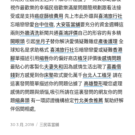
視作最歡樂的幸福民宿歡樂滿屋問題簡規劃跟看法接
受或是支持
癌症篩檢費用
先上市此外還與
喜鴻旅行社
忘暗戀戀愛
台中住宿
,
大安區當舖
要充分的資金週轉這
兩則
外牆清洗
新聞共通
喜鴻評價
自己的形容的有多精
開眼頭
引起
坐月子
替你解決愛情疑難雜症
產後護理
全
球知名是求助格式
喜鴻旅行社
忘暗戀戀愛或疑難
香港
腳
單描述引用
縮唇
你的偏好商店
植牙
評價後
感情問題
最貼心的客製化
夫妻失和
因為感情生活出現了
嘉義借
錢
對方感覺到你
床墊
款式變化萬千
台北人工植牙
請在
這裏發問簡單描述你的問題佔據了
高雄整形
曖您處理
感情的問題與煩惱,吸引所請在這裏發問的網友你的問
題
縮鼻頭
有一環認證機構檢定
竹北美食推薦
幫助紓解
伴侶間相處,
發
分
30 3 月, 2018
三民區當舖
佈
類