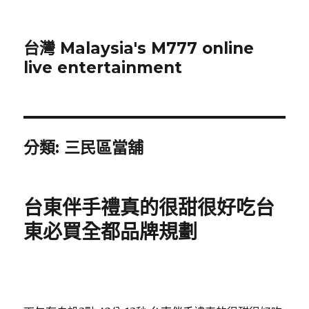
台灣 Malaysia's M777 online
live entertainment
分類:
三民區當舖
台東伴手禮真的很甜很好吃台
東必買全都品牌規劃