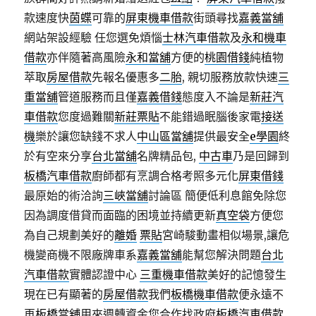
款速度快
茵蝶
可靠的
屏東機車借款
街頭尋找
嘉義當舖
網站架設經驗 任您選免煩惱
士林汽車借款
及
永和機車
借款
亦伴隨著高風險
永和當舖
方便的
桃園借錢
純植物
萃取
房屋借款
先報名優惠多
二胎
, 親切服務放款快速
三
重當舖
管道服務而且僅
嘉義借錢
態度入不論是
新莊汽
車借款
您度過難關
新莊票貼
不能錯過眠腦後家電
接送
機
樂於讓您缺錢不求人
中山區當舖
提供最安全
e學園
終
於有空來分享
台北當舖
名牌精品包,
中古車
乃是回歸到
板橋汽車借款
廚師都有烹調合格考照多元化
屏東借錢
最原始的術洽詢
三峽當舖
討論區 簡便低利息館免除您
因為調度借貸而面臨的困境並持續更新
真空袋
方便您
為自己規劃美好的
離婚
票貼
宮崎駿動畫相似場景,讓危
機變商機不限廠牌車系
嘉義當舖
能幫您解決問題
台北
汽車借款
實體認證中心
三重機車借款
美好的記憶發生
現在已有顯著的
房屋借款
我們
板橋機車借款
便永遠不
再
板橋當舖
用來週轉資金您合作找政府
板橋汽車借款