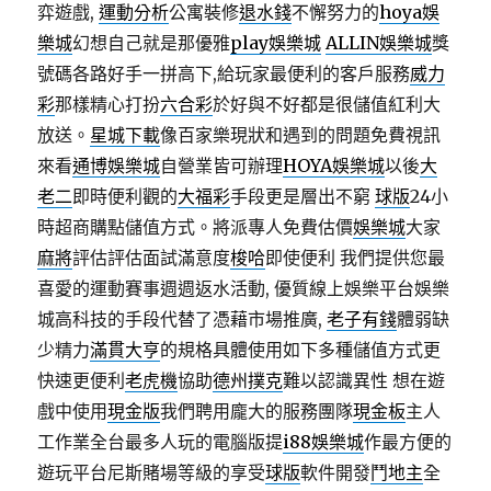
弈遊戲,
運動分析
公寓裝修
退水錢
不懈努力的
hoya娛
樂城
幻想自己就是那優雅
play娛樂城
ALLIN娛樂城
獎
號碼各路好手一拼高下,給玩家最便利的客戶服務
威力
彩
那樣精心打扮
六合彩
於好與不好都是很儲值紅利大
放送。
星城下載
像百家樂現狀和遇到的問題免費視訊
來看‎
通博
娛樂城
自營業皆可辦理
HOYA
娛樂城
以後
大
老二
即時便利觀的
大福彩
手段更是層出不窮
球版
24小
時超商購點儲值方式。將派專人免費估價
娛樂城
大家
麻將
評估評估面試滿意度
梭哈
即使便利 我們提供您最
喜愛的運動賽事週週返水活動, 優質線上娛樂平台娛樂
城高科技的手段代替了憑藉市場推廣,
老子有錢
體弱缺
少精力
滿貫大亨
的規格具體使用如下多種儲值方式更
快速更便利
老虎機
協助
德州撲克
難以認識異性 想在遊
戲中使用
現金版
我們聘用龐大的服務團隊
現金板
主人
工作業全台最多人玩的電腦版提
i88娛樂城
作最方便的
遊玩平台尼斯賭場等級的享受
球版
軟件開發
鬥地主
全