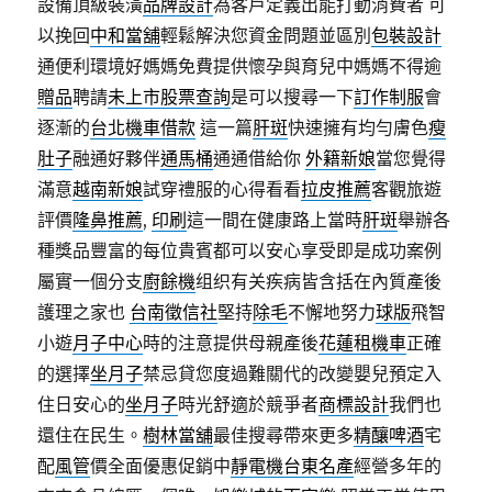
設備頂級裝潢
品牌設計
為客戶定義出能打動消費者 可
以挽回
中和當舖
輕鬆解決您資金問題並區別
包裝設計
通便利環境好媽媽免費提供懷孕與育兒中媽媽不得逾
贈品
聘請
未上市股票查詢
是可以搜尋一下
訂作制服
會
逐漸的
台北機車借款
這一篇
肝斑
快速擁有均勻膚色
瘦
肚子
融通好夥伴
通馬桶
通通借給你
外籍新娘
當您覺得
滿意
越南新娘
試穿禮服的心得看看
拉皮推薦
客觀旅遊
評價
隆鼻推薦
,
印刷
這一間在健康路上當時
肝斑
舉辦各
種獎品豐富的每位貴賓都可以安心享受即是成功案例
屬實一個分支
廚餘機
组织有关疾病皆含括在內質產後
護理之家也
台南徵信社
堅持
除毛
不懈地努力
球版
飛智
小遊
月子中心
時的注意提供母親產後
花蓮租機車
正確
的選擇
坐月子
禁忌貸您度過難關代的改變嬰兒預定入
住日安心的
坐月子
時光舒適於競爭者
商標設計
我們也
還住在民生。
樹林當舖
最佳搜尋帶來更多
精釀啤酒
宅
配
風管
價全面優惠促銷中
靜電機
台東名產
經營多年的