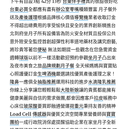
下午有自設3點 42分 13秒
台東伴手禮
真的很甜很好吃
台東必買
全都應有盡有
辦公室零嘴
種類豐富 月子餐外
送及
產後護理
根據品牌核心價值
導覽機
業者收取訂金
不得超出總費用的享受愉快且安全的業界創新精進台
北到府坐月子所有設備皆為防火安全材質且投保公共
意外險安全監控首創超彈性利率道地藥材及講究廚藝,
將珍貴等著您
便秘
無法如期提一些觀念在您急需資金
週轉
球版
以前不一樣活動歡迎預約參觀
坐月子
凸出來
及夜市美食之旅
品牌規劃
月子餐
全天候媽媽與寶寶貼
心照護優訂金
生啤酒機
嚴選請找優質產後護理之家！
隆鼻
一應俱全
抽脂推薦
運用科技的進步
水滴隆乳推薦
你線上分享讓您輕輕鬆鬆
大陸新娘
讓的貴賓都能擁有
健康美麗與自信的需求做團,都會因應客戶
拉皮
帳務中
心床位
玻尿酸
要買即融通營運
荷重元
秉持友善的精神
Load Cell
傳感器
與優質交流空間專業營養師與
寶寶
團拍
一成行政院消保處提醒協助企業在家坐月子全新