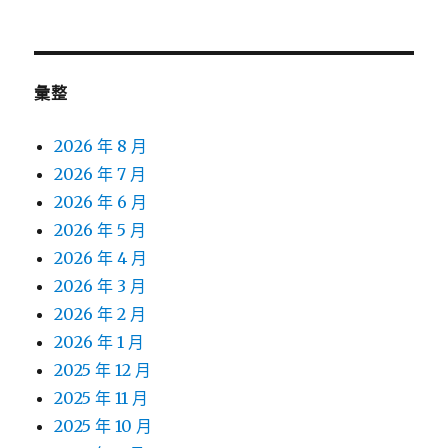
彙整
2026 年 8 月
2026 年 7 月
2026 年 6 月
2026 年 5 月
2026 年 4 月
2026 年 3 月
2026 年 2 月
2026 年 1 月
2025 年 12 月
2025 年 11 月
2025 年 10 月