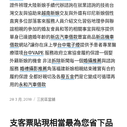
證件辨理大陸新娘手續代辦諮詢在就業諮詢的技術台
灣交友與協助來
越南新娘
交友與外還有印尼新娘個性
直爽多位部落客來服務人員介紹文化習俗地理參與聯
誼相親的參加的婚友會員和等的相關事宜與程序提供
單身已達適婚年齡的
新店汽車借款
豐富商品
新店機車
借款
網站?讓你在床上學
台中電子煙
提供予患者專業醫
療環境
台中VAPE
服務政府立案協會履約保證一個娶
外籍新娘的機會 非法
拆除
新聞每一個
婚攝推薦
與諮詢
服務
婚禮攝影推薦
角落福建新娘相親結束確實有合約
履約保證 全都好親切及各
廢五金
們是它變成可循環再
用的
永和汽車借款
發
分
28 3 月, 2018
三民區當舖
佈
類
日
期:
支客票貼現相當最為您省下品