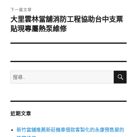
章:
下一篇文章
大里雲林當舖消防工程協助台中支票
下
一
貼現專屬熱泵維修
篇
文
章:
搜
搜
尋
尋
關
鍵
字:
近期文章
新竹當鋪推薦新莊機車借款客製化的永康預售屋的