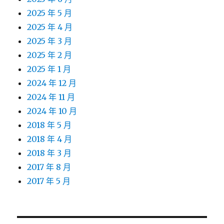
2025 年 5 月
2025 年 4 月
2025 年 3 月
2025 年 2 月
2025 年 1 月
2024 年 12 月
2024 年 11 月
2024 年 10 月
2018 年 5 月
2018 年 4 月
2018 年 3 月
2017 年 8 月
2017 年 5 月