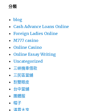
分類
blog
Cash Advance Loans Online
Foreign Ladies Online
M777 casino
Online Casino
Online Essay Writing
Uncategorized
三峽機車借款
三民區當舖
割雙眼皮
台中當舖
團體服
帽子
滿貫大亨