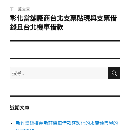
章:
下一篇文章
彰化當舖廠商台北支票貼現與支票借
下
一
錢且台北機車借款
篇
文
章:
搜
搜
尋
尋
關
鍵
字:
近期文章
新竹當鋪推薦新莊機車借款客製化的永康預售屋的