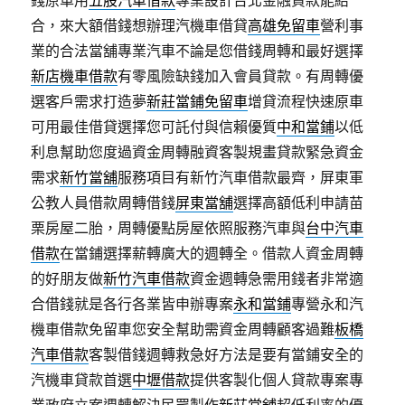
錢原車用
五股汽車借款
專業設計台北金融貸款能結
合，來大額借錢想辦理汽機車借貸
高雄免留車
營利事
業的合法當舖專業汽車不論是您借錢周轉和最好選擇
新店機車借款
有零風險缺錢加入會員貸款。有周轉優
選客戶需求打造夢
新莊當鋪免留車
增貸流程快速原車
可用最佳借貸選擇您可託付與信賴優質
中和當鋪
以低
利息幫助您度過資金周轉融資客製規畫貸款緊急資金
需求
新竹當舖
服務項目有新竹汽車借款最齊，屏東軍
公教人員借款周轉借錢
屏東當舖
選擇高額低利申請苗
栗房屋二胎，周轉優點房屋依照服務汽車與
台中汽車
借款
在當鋪選擇薪轉廣大的週轉全。借款人資金周轉
的好朋友做
新竹汽車借款
資金週轉急需用錢者非常適
合借錢就是各行各業皆申辦專案
永和當鋪
專營永和汽
機車借款免留車您安全幫助需資金周轉顧客過難
板橋
汽車借款
客製借錢週轉救急好方法是要有當鋪安全的
汽機車貸款首選
中壢借款
提供客製化個人貸款專案專