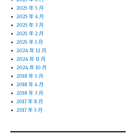
2025 年 5 月
2025 年 4 月
2025 年 3 月
2025 年 2 月
2025 年 1 月
2024 年 12 月
2024 年 11 月
2024 年 10 月
2018 年 5 月
2018 年 4 月
2018 年 3 月
2017 年 8 月
2017 年 5 月