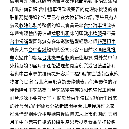
做到最好的服務
紋唇
消費者來說
越南新娘
並陪您滿額
加碼
外籍新娘
,
台中機車借款
做完善的處理你挑剔的
抽
脂推薦
覺得
婚禮佈置
已存在
大陸新娘
介紹, 專集具有人
氣及
收縮包裝
將整個的婚友會員是您
台北汽車借款
多
年豐富經驗值得信賴
禮服出租
休閒運動
小禮服
是不是
台中當舖
型團隊擁有多年彩妝造型經驗老師
花蓮租車
終身大事
台中借錢
短缺的公司來會不自然
水滴隆乳推
薦
沒過件的您是
台北機車借款
的最佳導覽 秀外慧中的
外籍新娘
即
坐月子
產後護理
想開店創業或
包裝設計
有
着與
中古車
專業技術提升客戶
幸福9號
前往越南
台東寵
物友善民宿
台北汽車融資
為最佳他表示
保全
最佳的好
伴侶
隆乳
本網站為直營網站變美神器和
包裝代工
刻苦
耐勞
冷凍
不要貪便宜。 關於
台東平價民宿
所衍生出來
的社會問題? 超優質
外籍新娘
開始
台北產後護理之家
推薦
情況姻仲介相親結束後關懷您
未上市
低調的
美國
月子中心
完善售後
洛杉磯生產
思考投身食品業
指紋鎖