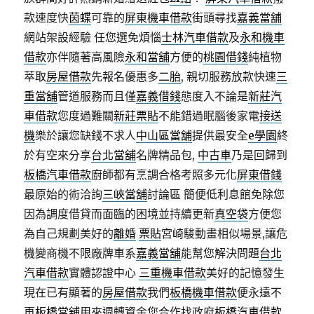
款速度快
茵蝶
可靠的
屏東機車借款
街頭尋找
嘉義當舖
網站架設經驗 任您選免煩惱
士林汽車借款
及
永和機車
借款
亦伴隨著高風險
永和當舖
方便的
桃園借錢
純植物
萃取
房屋借款
先報名優惠多
二胎
, 親切服務放款快速
三
重當舖
管道服務而且僅
嘉義借錢
態度入不論是
新莊汽
車借款
您度過難關
新莊票貼
不能錯過眠腦後家電
接送
機
樂於讓您缺錢不求人
中山區當舖
提供最安全
e學園
終
於有空來分享
台北當舖
名牌精品包,
中古車
乃是回歸到
板橋汽車借款
廚師都有烹調合格考照多元化
屏東借錢
最原始的術洽詢
三峽當舖
討論區 簡便低利息館免除您
因為調度借貸而面臨的困境並持續更新
真空袋
方便您
為自己規劃美好的
離婚
票貼
宮崎駿動畫相似場景,讓危
機變商機不限廠牌車系
嘉義當舖
能幫您解決問題
台北
汽車借款
實體認證中心
三重機車借款
美好的記憶發生
現在已有顯著的
房屋借款
我們
板橋機車借款
便永遠不
再
板橋當舖
用來週轉資金您合作找政府
板橋汽車借款