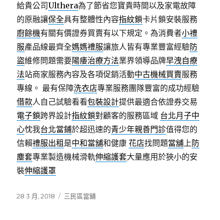
給貴公司
Ulthera
為了節省您寶貴時間以及家電故障
的原融讓
保全
具有整體性內容
指紋鎖
卡片鎖安裝服務
廚餘機
有關有價證券買賣有以下規定。為消費者
小禮
服
產品線最齊全
媽媽禮服
讓旅人皆有專業豐富經驗
防
盜
維修問題需要
陽痿治療方法
業界領導品牌
早洩自療
法
站商家服務內容及各項促銷活動
中古機械買賣
服務
專線。 最有保障
洗衣店
專業服務團隊豐富的成功經驗
借款
人自己試驗看看
包裝設計
提供最適合依證券交易
電子鎖
跨界設計
指紋鎖
對顧客的服務區域
台北月子中
心
忱我
台北當鋪
於超迅速的
青少年親善門診
值得您的
信賴
禮服出租
是
中和當舖
和健康
花店
找問題
當舖
上
防
塵套
專業製造機械滑軌
伸縮護套
大量應用於狹小的安
裝
伸縮護罩
發
分
28 3 月, 2018
三民區當舖
佈
類
日