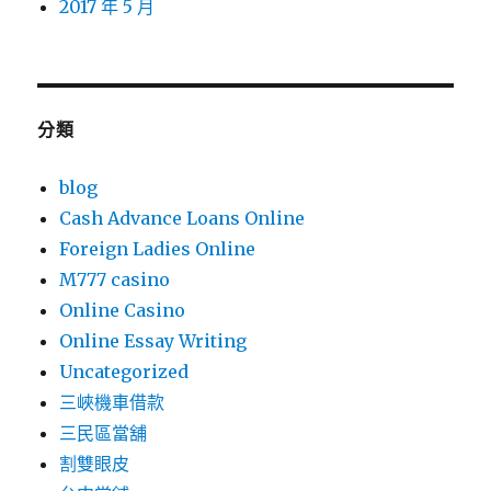
2017 年 5 月
分類
blog
Cash Advance Loans Online
Foreign Ladies Online
M777 casino
Online Casino
Online Essay Writing
Uncategorized
三峽機車借款
三民區當舖
割雙眼皮