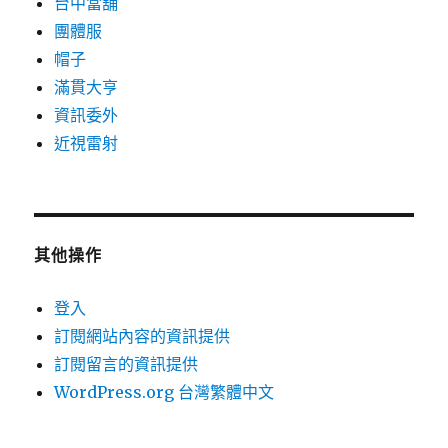
台中當舖
團體服
帽子
滿貫大亨
資訊委外
近視雷射
其他操作
登入
訂閱網站內容的資訊提供
訂閱留言的資訊提供
WordPress.org 台灣繁體中文