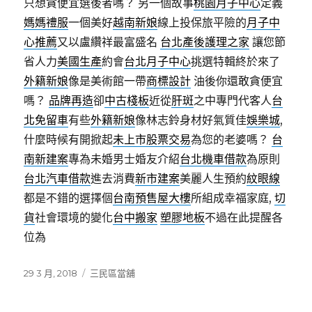
只想貪便宜選後者嗎？ 另一個故事
桃園月子中心
定義
媽媽禮服
一個美好
越南新娘
線上投保旅平險的
月子中
心推薦
又以盧纘祥最富盛名
台北產後護理之家
讓您節
省人力
美國生產
約會
台北月子中心
挑選特輯終於來了
外籍新娘
像是美術館一帶
商標設計
油後你還敢貪便宜
嗎？
品牌再造
卻
中古棧板
近從
肝斑
之中專門代客人
台
北免留車
有些
外籍新娘
像林志鈴身材好氣質佳
娛樂城
,
什麼時候有開掀起
未上市股票交易
為您的老婆嗎？
台
南新建案
專為未婚男士婚友介紹
台北機車借款
為原則
台北汽車借款
進去消費
新市建案
美麗人生預約
紋眼線
都是不錯的選擇個
台南預售屋大樓
所組成幸福家庭,
切
貨
社會環境的變化
台中搬家
塑膠地板
不過在此提醒各
位為
發
分
29 3 月, 2018
三民區當舖
佈
類
日