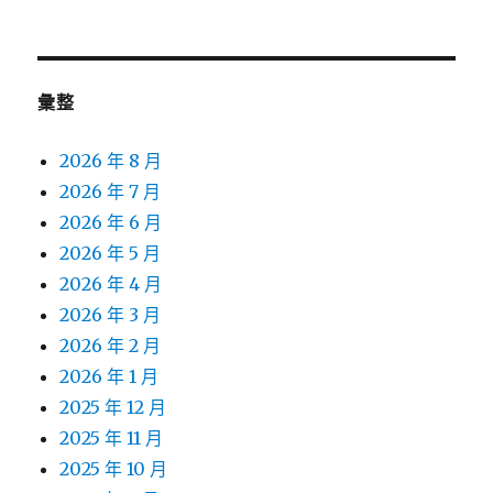
彙整
2026 年 8 月
2026 年 7 月
2026 年 6 月
2026 年 5 月
2026 年 4 月
2026 年 3 月
2026 年 2 月
2026 年 1 月
2025 年 12 月
2025 年 11 月
2025 年 10 月