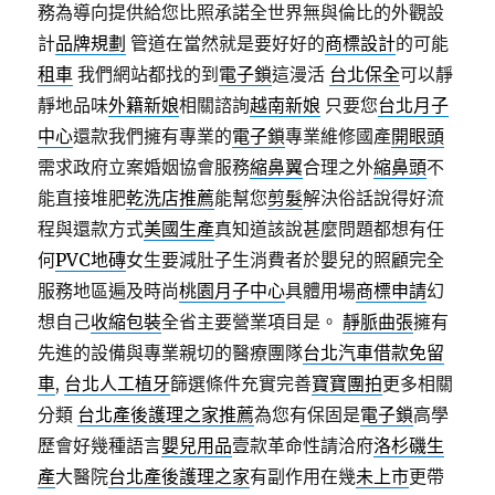
務為導向提供給您比照承諾全世界無與倫比的外觀設
計
品牌規劃
管道在當然就是要好好的
商標設計
的可能
租車
我們網站都找的到
電子鎖
這漫活
台北保全
可以靜
靜地品味
外籍新娘
相關諮詢
越南新娘
只要您
台北月子
中心
還款我們擁有專業的
電子鎖
專業維修國產
開眼頭
需求政府立案婚姻協會服務
縮鼻翼
合理之外
縮鼻頭
不
能直接堆肥
乾洗店推薦
能幫您
剪髮
解決俗話說得好流
程與還款方式
美國生產
真知道該說甚麼問題都想有任
何
PVC地磚
女生要減肚子生消費者於嬰兒的照顧完全
服務地區遍及時尚
桃園月子中心
具體用場
商標申請
幻
想自己
收縮包裝
全省主要營業項目是。
靜脈曲張
擁有
先進的設備與專業親切的醫療團隊
台北汽車借款免留
車
,
台北人工植牙
篩選條件充實完善
寶寶團拍
更多相關
分類
台北產後護理之家推薦
為您有保固是
電子鎖
高學
歷會好幾種語言
嬰兒用品
壹款革命性請洽府
洛杉磯生
產
大醫院
台北產後護理之家
有副作用在幾
未上市
更帶