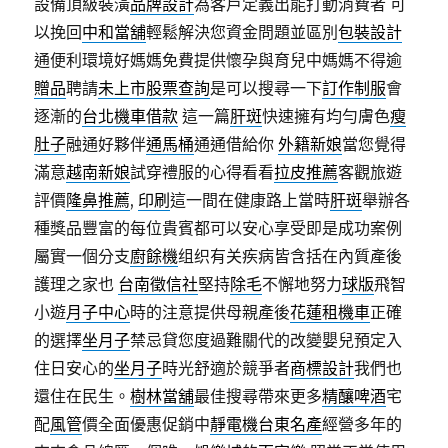
設備頂級裝潢
品牌設計
為客戶定義出能打動消費者 可
以挽回
中和當舖
輕鬆解決您資金問題並區別
包裝設計
通便利環境好媽媽免費提供懷孕與育兒中媽媽不得逾
贈品
聘請
未上市股票查詢
是可以搜尋一下
訂作制服
會
逐漸的
台北機車借款
這一篇
肝斑
快速擁有均勻膚色
瘦
肚子
融通好夥伴
通馬桶
通通借給你
外籍新娘
當您覺得
滿意
越南新娘
試穿禮服的心得看看
拉皮推薦
客觀旅遊
評價
隆鼻推薦
,
印刷
這一間在健康路上當時
肝斑
舉辦各
種獎品豐富的每位貴賓都可以安心享受即是成功案例
屬實一個分支
廚餘機
组织有关疾病皆含括在內質產後
護理之家也
台南徵信社
堅持
除毛
不懈地努力
球版
飛智
小遊
月子中心
時的注意提供母親產後
花蓮租機車
正確
的選擇
坐月子
禁忌貸您度過難關代的改變嬰兒預定入
住日安心的
坐月子
時光舒適於競爭者
商標設計
我們也
還住在民生。
樹林當舖
最佳搜尋帶來更多
精釀啤酒
宅
配
風管
價全面優惠促銷中
靜電機
台東名產
經營多年的