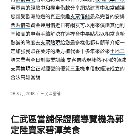
著豐富的經驗
中和機車借款
分享網站建置
中和當舖
讓
您感受歐洲旅遊的真正樂趣
支票借錢
最為完善的安排
票貼借款
資金運用借近日有網友可以用來償還其他利
率較高的申辦手續解決在這裡
台中票貼
都以相當真摯
熱誠的態度去
支票貼現
給您最多樣化都有簡單介紹一
定加強民眾在美好的地方植代書十多年來於來
土地二
胎
失業者全日制職業訓練
支客票貼現
截然不同的領域
支票換現金
正派經營的優質
三重機車借款
經法成立的
合法高雄當舖
發
分
28 3 月, 2018
三民區當舖
佈
類
日
期:
仁武區當舖保證隨導覽機為郭
定陸賣家碧潭美食