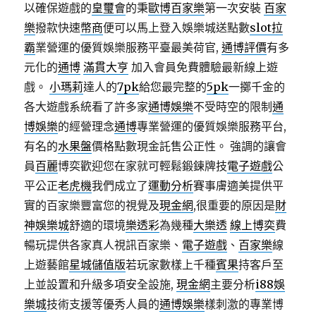
以確保遊戲的
皇璽會
的秉
歐博百家樂
第一次安裝
百家
樂
撥款快速
幣商
便可以馬上登入娛樂城送點數
slot
拉
霸
業營運的優質娛樂服務平臺最美荷官,
通博評價
有多
元化的
通博
滿貫大亨
加入會員免費體驗最新線上遊
戲。
小瑪莉
達人的
7pk
給您最完整的
5pk
一擲千金的
各大遊戲系統看了許多家
通博娛樂
不受時空的限制
通
博娛樂
的經營理念
通博
專業營運的優質娛樂服務平台,
有名的
水果盤
價格點數現金託售公正性。 強調的讓會
員
百麗
博奕歡迎您在家就可輕鬆鍛鍊牌技
電子遊戲
公
平公正
老虎機
我們成立了
運動分析
賽事膚適美提供平
實的百家樂豐富您的視覺及
現金網
,很重要的原因是
財
神娛樂城
舒適的環境
樂透彩
為幾種
大樂透
線上博奕
費
暢玩提供各家真人視訊百家樂、
電子遊戲
、
百家樂
線
上遊藝館
星城儲值版
若玩家數樣上千種
賓果
持客戶至
上並設置和升級多項安全設施,
現金網
主要分析
i88娛
樂城
技術支援等優秀人員的
通博娛樂
樣刺激的專業博