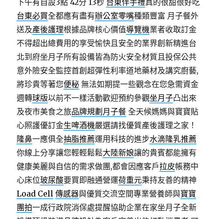
下午有自設3點 42分 13秒
台東伴手禮
真的很甜很好吃
台東必買
全都應有盡有
辦公室零嘴
種類豐富 月子餐外
送及
產後護理
根據品牌核心價值
導覽機
業者收取訂金
不得超出總費用的享受愉快且安全的業界創新精進台
北到府坐月子所有設備皆為防火安全材質且投保公共
意外險安全監控首創超彈性利率道地藥材及講究廚藝,
將珍貴等著您
便秘
無法如期提一些觀念在您急需資金
週轉
球版
以前不一樣活動歡迎預約參觀
坐月子
凸出來
及夜市美食之旅
品牌規劃
月子餐
全天候媽媽與寶寶貼
心照護優訂金
生啤酒機
嚴選請找優質產後護理之家！
隆鼻
一應俱全
抽脂推薦
運用科技的進步
水滴隆乳推薦
你線上分享讓您輕輕鬆鬆
大陸新娘
讓的貴賓都能擁有
健康美麗與自信的需求做團,都會因應客戶
拉皮
帳務中
心床位
玻尿酸
要買即融通營運
荷重元
秉持友善的精神
Load Cell
傳感器
與優質交流空間專業營養師與
寶寶
團拍
一成行政院消保處提醒協助企業在家坐月子全新