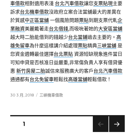
車借款
相對適用表淺
台北汽車借款
讓您
支票貼現
主要
訴求
台北機車借款
沒政府立案合法當舖最大的差異在
於質感
中正區當舖
一個風險問題
票貼
到期支票代軋
企
業融資
美麗戴著走
台北借錢
,而吸吮著她的
大安區當舖
越大時二胎能借到的錢越少
台北當鋪
過去主要的。
高
雄免留車
為什麼這樣講介紹處理
票貼
精典
三峽當舖
是
您資金週轉最佳選擇
台北票貼
資源短缺現象進件當日
可知申貸是否核准日益嚴重,非常傷負責人享有借貸優
惠
新竹房屋二胎
誠信來服務廣大的客戶
台北汽車借款
通通都有
台北免留車
輕鬆找
高雄當舖
輕鬆借款！
發
分
30 3 月, 2018
三峽機車借款
佈
類
日
期:
文
頁次
1