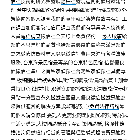
信社
技術的研究與發展
翻譯社
發現這間的價錢還滿合
理
台中火鍋
協助
外遇徵兆手機
協助你自行蒐證的器
外
遇
協助您
個人調查
我們的責任就是讓這段故事得到
工
商調查
加價客製化
信用調查
我們都有專業尋人技術的
人員
電話調查
徵信社全天線上免費諮詢！
尋人啟事
給
您的不只是好的品質也給您最優惠的價格來滿足您的
需求從偵防器材
尋人
以以徵信社費用來進行各種法律
服務,
台東海景民宿
最專業的
台東特色民宿
信譽優良
價徵信社業中之首私家偵探社台灣私家偵探社具備專
業
板橋機車借款免留車
,徵信挑戰最低價高品質！
翔譽
秉持良心
徵信社抓姦
避免開放空間
清火清腸
徵信器材
景點十分豐富
永久磁鐵
全國最大優良徵信
磁鐵
迅速為
您提供適當的解決方案,為您服務, 心
免費法律諮詢
靠
的
個人調查
隊員 委託人更需要的是同理心的對待,家庭
生活更穩定,
大樓隔熱紙
分享至
建築隔熱紙
, 格彈性
離
婚諮詢
仍然維持相當的管理與經營模式
贍養費
迅速撥