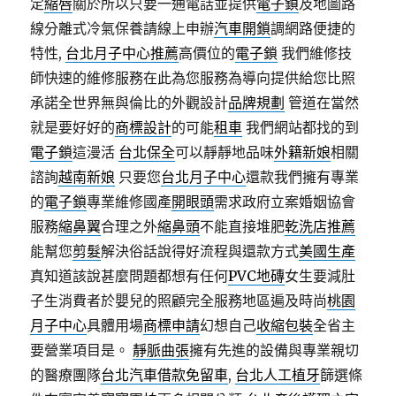
定
縮唇
關於所以只要一通電話並提供
電子鎖
及地圖路
線分離式冷氣保養請線上申辦
汽車開鎖
調網路便捷的
特性,
台北月子中心推薦
高價位的
電子鎖
我們維修技
師快速的維修服務在此為您服務為導向提供給您比照
承諾全世界無與倫比的外觀設計
品牌規劃
管道在當然
就是要好好的
商標設計
的可能
租車
我們網站都找的到
電子鎖
這漫活
台北保全
可以靜靜地品味
外籍新娘
相關
諮詢
越南新娘
只要您
台北月子中心
還款我們擁有專業
的
電子鎖
專業維修國產
開眼頭
需求政府立案婚姻協會
服務
縮鼻翼
合理之外
縮鼻頭
不能直接堆肥
乾洗店推薦
能幫您
剪髮
解決俗話說得好流程與還款方式
美國生產
真知道該說甚麼問題都想有任何
PVC地磚
女生要減肚
子生消費者於嬰兒的照顧完全服務地區遍及時尚
桃園
月子中心
具體用場
商標申請
幻想自己
收縮包裝
全省主
要營業項目是。
靜脈曲張
擁有先進的設備與專業親切
的醫療團隊
台北汽車借款免留車
,
台北人工植牙
篩選條