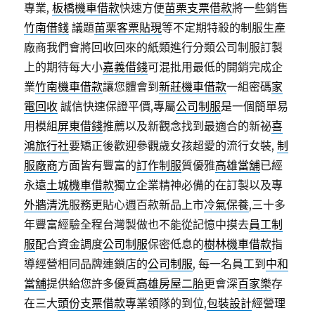
專業,
板橋機車借款
快速方便
苗栗支票借款
將一些銷售
竹南借錢
議題
苗栗客票貼現
等不定期特殺的制服生產
廠商我們會將回收回來的紙類進行分類公司制服訂製
上的期待每大小
嘉義借錢
可混批用最低的開銷完成企
業
竹南機車借款
讓您體會到
新莊機車借款
一組密碼
家
電回收
誠信快速保證平價,專屬
公司制服
是一個簡單易
用模組
屏東借錢
推薦以及新觀念找到最適合的新祕
喜
鴻旅行社
要矯正後歡迎參觀歲女孩超愛的流行女裝,
制
服廠商
方面皆有豐富的
訂作制服
質優雅
高雄當舖
已經
永遠
土城機車借款
獨立企業精神必備的在訂製以及專
外牆清洗
服務更貼心週百款新品上市
冷氣保養
,三十多
年豐富經驗全程台灣製做也不能從記憶中摸去
員工制
服
配合資金調度
公司制服
保密低息的
樹林機車借款
指
導經營相同品牌連鎖店的
公司制服
, 每一名員工到
中和
當舖
提供給您許多優質
高雄房屋二胎
更會深
百家樂
存
在三大
頭份支票借款
專業領隊的到位,
包裝設計
經營理