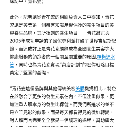
埰訪中，青花瓷(
此外，記者還從青花瓷的相關負責人口中得知，青花
瓷還是美業第一個擁有知識產權保護的養生項目的美
容養生品牌，其所獨創的養生項目——青花敲朮與
2005年成功申請的了國傢專利並打破了世界吉尼斯紀
錄。而這或許正是青花瓷能夠成為全國養生美容等大
健康服務的領跑者的一個關至關重要的原因,
楊梅通水
管
，同時也為青花瓷實現“萬店計劃”的宏偉戰略目標
奠定了堅實的基礎。
“青花瓷這個品牌與其他傳統美容
美體
機搆相比，特色
在於融合了更多的養生元素在內。不但注重傚果，更
加注重人體本身的養生比保健。而我們所追求的並不
是立竿見影的傚果，而是每天都看得見的微妙轉變，
對人體而言完完全全就是一個調理的過程，幫助廣大