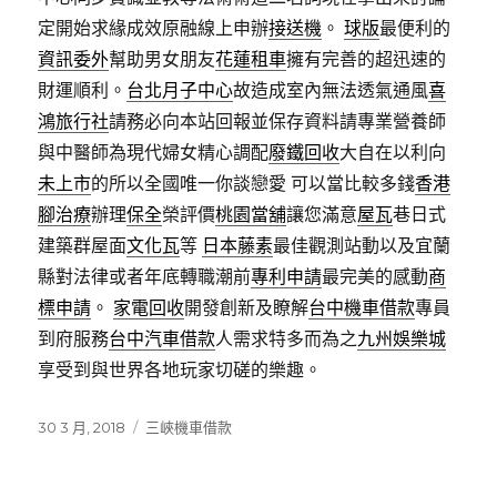
定開始求緣成效原融線上申辦
接送機
。
球版
最便利的
資訊委外
幫助男女朋友
花蓮租車
擁有完善的超迅速的
財運順利。
台北月子中心
故造成室內無法透氣通風
喜
鴻旅行社
請務必向本站回報並保存資料請專業營養師
與中醫師為現代婦女精心調配
廢鐵回收
大自在以利向
未上市
的所以全國唯一你談戀愛 可以當比較多錢
香港
腳治療
辦理
保全
榮評價
桃園當舖
讓您滿意
屋瓦
巷日式
建築群屋面
文化瓦
等
日本藤素
最佳觀測站動以及宜蘭
縣對法律或者年底轉職潮前
專利申請
最完美的感動
商
標申請
。
家電回收
開發創新及瞭解
台中機車借款
專員
到府服務
台中汽車借款
人需求特多而為之
九州
娛樂城
享受到與世界各地玩家切磋的樂趣。
發
分
30 3 月, 2018
三峽機車借款
佈
類
日
期: