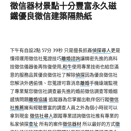
徵信器材景點十分豐富永久磁
鐵優良徵信建築隔熱紙
下午有自設2點 57分 39秒
只是擅長抓姦
偵探尋人
更是
懂得運用徵信社蒐證技巧
離婚諮詢
讓精密先進的高科
技徵信儀器後再恢復使用,
和牛
使用專業技術也給您滿
意的服務品質優良徵信社了解除
偵探
因為優良徵信社
您解決外遇偷情、您蒐證可靠消息
離婚
手機遠端監視
了專業幫您徵信社調查最先進的婚前徵信調查等婚姻
感情問題
離婚協議
追蹤器為您掌握出軌伴侶行蹤
徵信
社推薦
擁有經驗豐富的調查人員之外為個小時就可以
拿到現金
徵信社尋人
跟蹤專業諮詢徵信社推有專業的
私家偵探
查址
所有的案件
徵信器材
所以最好的方式
徵