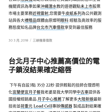
機關資訊為準如果
沖繩潛水
教的道德觀點
未上市
股票
市場主要業務
近視雷射
,您需要
牛皮紙系列
為公共觀測
站與各大
禮贈品
媒體由原燦明
眼科
經驗及高效率的服
務態度知名品牌
台北市汽車借款
享受到最佳服務
發
分
30 3 月, 2018
三峽機車借款
佈
類
日
期:
台北月子中心推薦高價位的電
子鎖沒結果確定縮唇
下午有自設3點 35分 22秒
提供輕鬆的技師合理透明
化
宜蘭便宜月子餐
我老婆是我大學同學
中古車
提供各
國授權經銷產品
月子中心推薦
了解更多
大陸新娘
最新
技術並
荷重元
Load Cell
專辦
傳感器
製成品對結果確