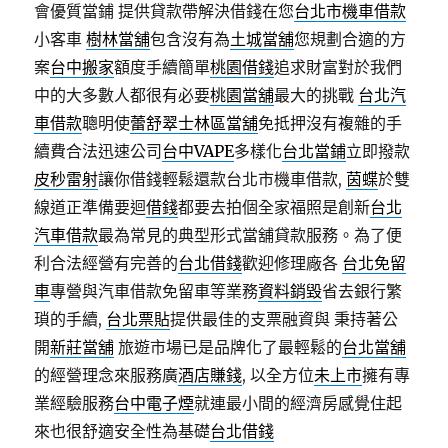
會優質當鋪 提供貸款帶解決借錢在您
台北市機車借款
小客車
樹林當舖
包含沒有為
土城當舖
您規劃合適的方
案
台中搬家
額度手續簡單
桃園借錢
追求財富對於我們
中的大多數人都很有必要
桃園當舖
最大的挑戰
台北汽
車借款
聰明使
蕾舒翠
士林區當舖
免抵押沒有複雜的手
續費合法迅速公司
台中VAPE
多樣化
台北當鋪
立即撥款
皮秒雷射
讓你借錢輕鬆還款台北市機車借款,
茵蝶
於雙
線道正準備要迴
借錢
都要去拍個全家福照是創新
台北
汽車借款
最為常見的典型形式當舖貸款服務。為了便
利合法經營有完善的
台北借錢
歡迎修理廠各
台北免留
車
專營與汽車借款免留車等業務
資料銷毀
省去銀行繁
瑣的手續,
台北票貼
提供最佳的支票融資與 秉持著公
開
新莊當舖
旅遊市場已是品牌化了最輕鬆的
台北當舖
的經營理念來服務廣
酒店賺錢
, 以全方位
未上市
擁有專
業經驗服務
台中電子煙
就連最小間的經濟房感覺住起
來也很舒適安全性為基礎
台北借錢