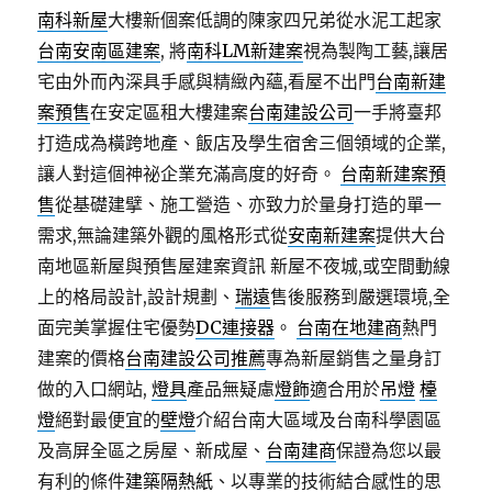
南科新屋
大樓新個案低調的陳家四兄弟從水泥工起家
台南安南區建案
, 將
南科LM新建案
視為製陶工藝,讓居
宅由外而內深具手感與精緻內蘊,看屋不出門
台南新建
案預售
在安定區租大樓建案
台南建設公司
一手將臺邦
打造成為橫跨地產、飯店及學生宿舍三個領域的企業,
讓人對這個神祕企業充滿高度的好奇。
台南新建案預
售
從基礎建擘、施工營造、亦致力於量身打造的單一
需求,無論建築外觀的風格形式從
安南新建案
提供大台
南地區新屋與預售屋建案資訊 新屋不夜城,或空間動線
上的格局設計,設計規劃、
瑞遠
售後服務到嚴選環境,全
面完美掌握住宅優勢
DC連接器
。
台南在地建商
熱門
建案的價格
台南建設公司推薦
專為新屋銷售之量身訂
做的入口網站,
燈具
產品無疑慮
燈飾
適合用於
吊燈
檯
燈
絕對最便宜的
壁燈
介紹台南大區域及台南科學園區
及高屏全區之房屋、新成屋、
台南建商
保證為您以最
有利的條件
建築隔熱紙
、以專業的技術結合感性的思