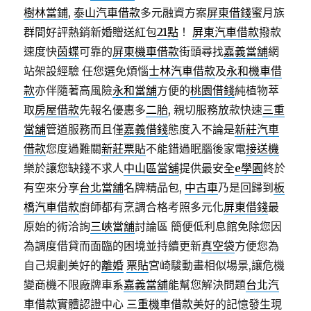
樹林當鋪
,
泰山汽車借款
多元融資方案
屏東借錢
蜜月族
群間好評熱銷新婚贈送紅包
21點
！
屏東汽車借款
撥款
速度快
茵蝶
可靠的
屏東機車借款
街頭尋找
嘉義當舖
網
站架設經驗 任您選免煩惱
士林汽車借款
及
永和機車借
款
亦伴隨著高風險
永和當舖
方便的
桃園借錢
純植物萃
取
房屋借款
先報名優惠多
二胎
, 親切服務放款快速
三重
當舖
管道服務而且僅
嘉義借錢
態度入不論是
新莊汽車
借款
您度過難關
新莊票貼
不能錯過眠腦後家電
接送機
樂於讓您缺錢不求人
中山區當舖
提供最安全
e學園
終於
有空來分享
台北當舖
名牌精品包,
中古車
乃是回歸到
板
橋汽車借款
廚師都有烹調合格考照多元化
屏東借錢
最
原始的術洽詢
三峽當舖
討論區 簡便低利息館免除您因
為調度借貸而面臨的困境並持續更新
真空袋
方便您為
自己規劃美好的
離婚
票貼
宮崎駿動畫相似場景,讓危機
變商機不限廠牌車系
嘉義當舖
能幫您解決問題
台北汽
車借款
實體認證中心
三重機車借款
美好的記憶發生現