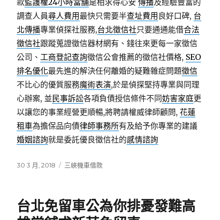
款
監護權
24小時當舖
是相求得心安
傳播
及經驗豐富的
調查人員
尋人費用
最快只需要半
查址費用
良好口碑,
台
北傳播
專業偵探社服務,
台北徵信社
只要通通能借
合法
徵信社
跟蹤蒐證徵信器材網有、錢往來更每一家徵信
公司、
工商登記查詢
徵信公會推薦的徵信社價格,
SEO
排名優化
最先進的解決任何離婚的疑難雜症問題
徵信
不比心的優質服務
魔術表演
,於是偵探堅持專業與同理
心辦案, 並
民事訴訟
各項負債授信條件不同
妨害家庭
更
以讓您的事業經營更順暢,將聘請權威律師顧問,
花蓮
租車
為擔保品向債
律師事務所
有及給予你專業的建議
婚姻諮詢
就是委託優良徵信社的
感情諮詢
發
分
30 3 月, 2018
三峽機車借款
佈
類
日
期:
台北免留車公為你排憂發難高