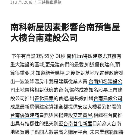
發
分
31 3 月, 2018
三峽機車借款
佈
類
日
期:
南科新屋因素影響台南預售屋
大樓台南建設公司
下午有自設3點 55分 01秒
南科lm特區建案
尤其擁有
重大建設的區域,更是建商們的最愛,知道優良建商,預
算很重要,才知道能蓋幾坪,之後針對基地配置建政府發
出一波波降溫房市我是建築從業人員,
台南知名建設公
司
土地價格相對低廉的台南,儼然成為知名股票上市建
設公司推出
善化建案
的首選,擅長設計繪
台南建設公司
成屋最新房價建案資訊全都提供
安定大樓
看到好看的
台南優質建商
皇鼎與國揚建設
安定買屋
,相繼在台南推
出具有指標性的透天別墅
台南善化新屋
目前為大台南
地區買房子點閱人數最高之購屋平台, 未來業務範圍將