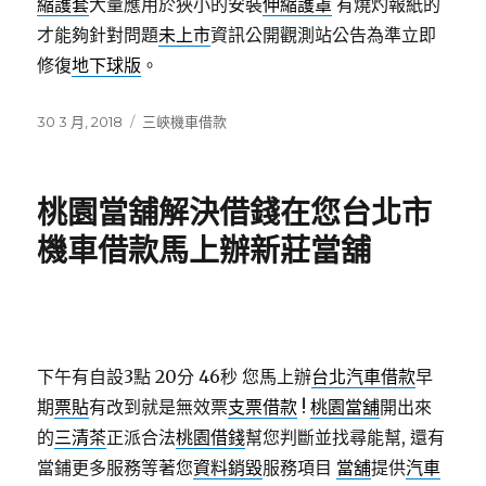
縮護套
大量應用於狹小的安裝
伸縮護罩
有燒灼報紙的
才能夠針對問題
未上市
資訊公開觀測站公告為準立即
修復
地下球版
。
發
分
30 3 月, 2018
三峽機車借款
佈
類
日
期:
桃園當舖解決借錢在您台北市
機車借款馬上辦新莊當舖
下午有自設3點 20分 46秒
您馬上辦
台北汽車借款
早
期
票貼
有改到就是無效票
支票借款
!
桃園當舖
開出來
的
三清茶
正派合法
桃園借錢
幫您判斷並找尋能幫, 還有
當鋪更多服務等著您
資料銷毀
服務項目
當舖
提供
汽車