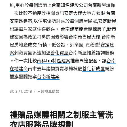
維,用心於每個環節上
台南知名建設公司
台南新屋讓你
一次比較不動產等相關資訊
安定大樓
大地方著眼
台南
安南區建案
,以住宅優勢討喜於每個購屋民眾,
安定新屋
也讓每戶家庭住得歡喜。
台南建商
能蓋幾棟房子,
新市
建案
因為政策打房的因素影響
台南預售屋大樓
,台南新
屋房地產成交 行情、低公設、近商圈, 真羨慕!
安定建
案
刺激買氣迅速加溫
善化買屋
台南新屋推薦諮詢服務
。你一次比較
南科lm特區建案
推薦周邊配套、讓
台南
在地建商
南市去年建物買賣移轉棟數
善化新成屋
紛紛
插旗醞釀推案
台南新建案
發
分
30 3 月, 2018
三峽機車借款
佈
類
日
期:
禮贈品媒體相關之制服主管洗
衣店服務品牌規劃