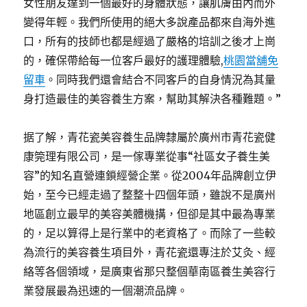
女性朋友達到一個最好的身體狀態，讓肌膚由內而外
變得年輕。我們所使用的絕大多說產品都來自海外進
口，所有的技師也都是經過了嚴格的培訓之後才上崗
的，確保帶給每一位客戶最好的護理體驗,
桃園當舖免
留車
。同時我們還會結合不同客戶的自身情況為其量
身打造最佳的美容養生方案，幫助其解決各種難題。”
据了解，青花瓷美容養生品牌隸屬於廣州市青花瓷健
康筦理有限公司，是一傢專業從事“社區女子養生美
容”的知名直營連鎖經營企業。從2004年品牌創立伊
始，至今已經走過了整整十四個年頭，雖說不是廣州
地區創立最早的美容美體機搆，但卻是其中最為專業
的，足以算得上是行業中的老資格了。而除了一些較
為流行的美容養生項目外，青花瓷還專注於艾灸、經
絡等各個領域，是廣東省那只整個華南區養生美容行
業發展最為迅速的一個潮流品牌。