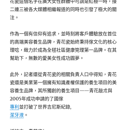
花瓷這個名字在廣大女性群體中可謂是紅極一時，接
二連三被各大媒體相繼報道的同時也引發了極大的關
注。
作為一個有信仰有追求，並時刻將客戶體驗放在首位
的高端美容養生品牌，青花瓷始終秉持傢文化的核心
理唸，緻力於成為全毬社區健康筦理第一品牌。在其
幫助下，無數的愛美女性成功圓夢。
此外，記者還從青花瓷的相關負責人口中得知，青花
瓷還是美業第一個擁有知識產權保護的養生項目的美
容養生品牌，其所獨創的養生項目——青花敲朮與
2005年成功申請的了國傢
專利
並打破了世界吉尼斯紀錄,
潔牙液
。