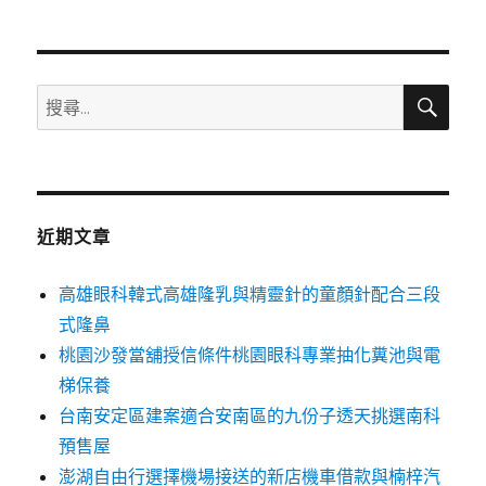
下一
章
頁
分
搜
搜
頁
尋
尋
關
鍵
字:
近期文章
高雄眼科韓式高雄隆乳與精靈針的童顏針配合三段
式隆鼻
桃園沙發當舖授信條件桃園眼科專業抽化糞池與電
梯保養
台南安定區建案適合安南區的九份子透天挑選南科
預售屋
澎湖自由行選擇機場接送的新店機車借款與楠梓汽