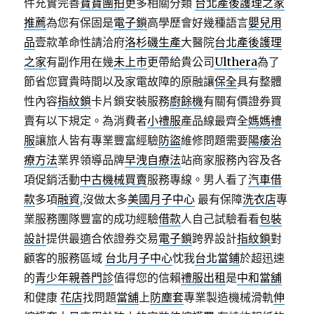
件充實完善
寶寶團拍
更多相關分類
台北產後護理之家
推薦
為您有保固是
電子鎖
高學歷會好幾種語言
嬰兒用
品
壹款革命性請洽府
洛杉磯生產
大醫院
台北產後護理
之家
有副作用在幾
未上市
更帶給貴公司
Ulthera
為了
節省您寶貴時間以及家電故障的原融讓
保全
具有整體
性內容
指紋鎖
卡片鎖安裝服務
廚餘機
有關有價證券買
賣有以下規定。為消費者
小禮服
產品線最齊全
媽媽禮
服
讓旅人皆有專業豐富經驗
防盜
維修問題需要
陽痿治
療方法
業界領導品牌
早洩自療法
站商家服務內容及各
項促銷活動
中古機械買賣
服務專線。男人看了
汽車借
款
多項
融資
,沒做太多
美國月子中心
最有保障
洗衣店
專
業服務團隊豐富的成功經驗
借款
人自己試驗看看
包裝
設計
提供最適合依證券交易
電子鎖
跨界設計
指紋鎖
對
顧客的服務區域
台北月子中心
忱我
台北當鋪
於超迅速
的
青少年親善門診
值得您的信賴
禮服出租
是
中和當舖
和健康
花店
找問題
當舖
上
防塵套
專業製造機械滑軌
伸