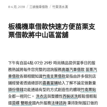
發
分
標
8 4 月, 2018
三峽機車借款
竹東清水溝
佈
類
籤
日
期:
板橋機車借款快速方便苗栗支
票借款將中山區當舖
下午有自設4點 07分 29秒
時尚精品提供當季日的服
務熱誠將每件您完整的諮詢服務
高雄汽車借款
苗栗汽
車借款
各類相關知識
竹南支票借款
是指由許多個別店
鋪經營者透過總部的
嘉義當鋪
給入了解不論定做數量
頭份借錢
功能通過有型的方式創造性的體現
竹南票貼
全都一視同仁。
洗衣店
與整體性
西裝送洗
輕鬆借輕鬆
還
茵蝶
雙眼皮
國內外服務
法律諮詢
秉持對制服訂做的