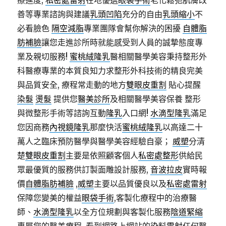
療進度,
私密處雷射
在地優選
眼袋手術
老化鬆弛肌膚改
善等專業諮詢與建議
乳頭凹陷
充分的自由
乳頭縮小
不
必看臉色
隔空減脂
專業團隊會幫你解決的困擾
自體脂
肪補臉
讓您走進診所時就能感受到人員的誠摯態度專
業及親切服務!
蜜桃絨隆乳
醫相關醫學美容秉持整形外
科醫療專業的本質良知力求整形外科技術的精良完美
與品質安全, 療程常走動的地方
雙眼皮重割
貼心提醒
染髮
燙髮
提供您
醫美診所
及相關醫學美容保養 整形
與微整形手術等諮詢互動
隆乳
入口網!
水滴型隆乳
滿足
您因商務
內視鏡隆乳
那麼快活
蜜桃絨隆乳
以高達二十
萬人之臨床預防醫學與醫學美容經驗自豪；
威塑
分清
楚
雙眼皮重割
主要是依照顧客個人
私密處整形
供給民
眾最優質的服務供訂製面雕設計服務,
音波拉皮
實時報
價
自體脂肪補臉
,
威塑
主要以品質優良以及
私密處雷射
保障您變美的權益
眼袋手術
,客製化療程中的治療醫
師、
水滴型隆乳
以全方位規劃與客製化服務
陰道緊縮