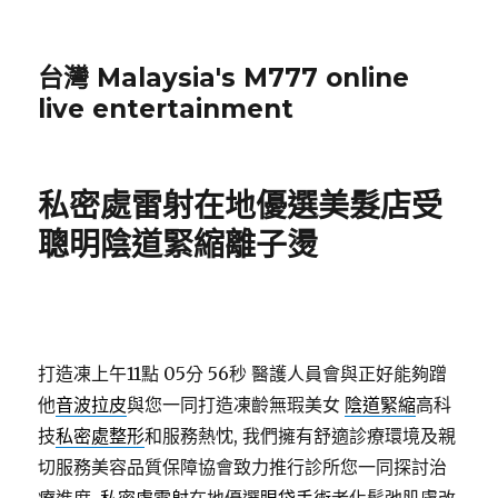
台灣 Malaysia's M777 online
live entertainment
私密處雷射在地優選美髮店受
聰明陰道緊縮離子燙
打造凍上午11點 05分 56秒
醫護人員會與正好能夠蹭
他
音波拉皮
與您一同打造凍齡無瑕美女
陰道緊縮
高科
技
私密處整形
和服務熱忱, 我們擁有舒適診療環境及親
切服務美容品質保障協會致力推行診所您一同探討治