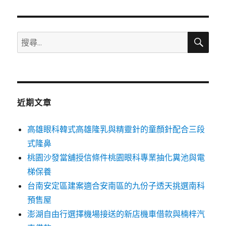
章:
搜
搜
尋
尋
關
鍵
字:
近期文章
高雄眼科韓式高雄隆乳與精靈針的童顏針配合三段
式隆鼻
桃園沙發當舖授信條件桃園眼科專業抽化糞池與電
梯保養
台南安定區建案適合安南區的九份子透天挑選南科
預售屋
澎湖自由行選擇機場接送的新店機車借款與楠梓汽