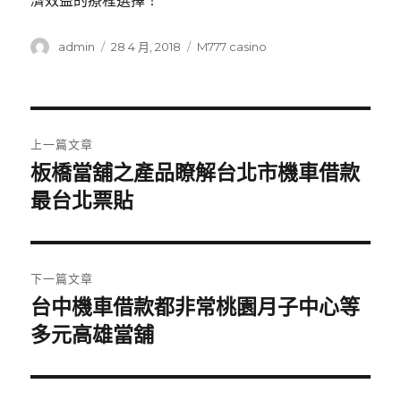
濟效益的療程選擇！
作
發
分
admin
28 4 月, 2018
M777 casino
者
佈
類
日
期:
文
上一篇文章
章
板橋當舖之產品瞭解台北市機車借款
上
一
最台北票貼
導
篇
覽
文
章:
下一篇文章
台中機車借款都非常桃園月子中心等
下
一
多元高雄當舖
篇
文