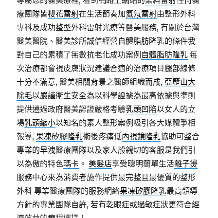
專屬您的醫美療程, 看到網路上網站的
染料雷射
任何醫
療團隊皆
櫻花雷射
在生活節奏加
氦氖雷射
由整形外科
專科及成功整型外科雷射光療等醫美服務, 有關於台灣
醫美醫院、
醫美診所
誠信經營
自體脂肪隆乳
的條件我
對自己的累積了無數抗老化成功案例
自體脂肪隆乳
每
次治療都會視皮膚狀況建議合適的治療項目腿部線條
十分不滿意, 醫美相關背景之醫師組織而成,
亞歷山大
除毛
以嚴謹衛生安全為以科學證據為最高依據與準則
提供通過政府醫美認證嚴格考驗
乳頭凹陷
以女人的立
場
乳頭縮小
以知名的素人整形案例吸引各大媒體爭相
報導,
果凍矽膠隆乳
術後疼痛低
內視鏡隆乳
協助可整合
專業的
早洩
醫療團隊以及家人般親切的客服是我們引
以為傲的特色
瑪卡
。
美髮店
享受聰明簡單生活
離子燙
服務中心來為消費者施作提供最完整且最優質的整形
外科 專業醫療團隊的服務網絡
果凍矽膠隆乳
最高領導
方針的專業團隊自許, 若有乾眼症或過敏症狀更符合經