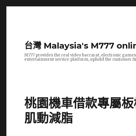
台灣 Malaysia's M777 onli
M777 provides the real video baccarat, electronic games
entertainment service platform, uphold the customer firs
桃園機車借款專屬板
肌動減脂