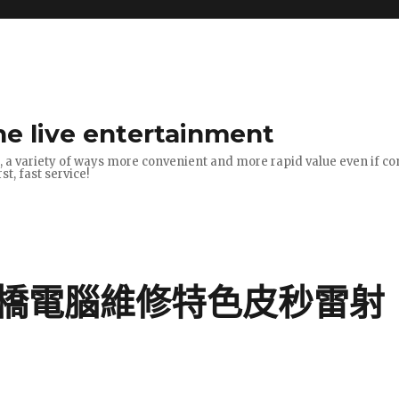
ne live entertainment
, a variety of ways more convenient and more rapid value even if con
t, fast service!
橋電腦維修特色皮秒雷射