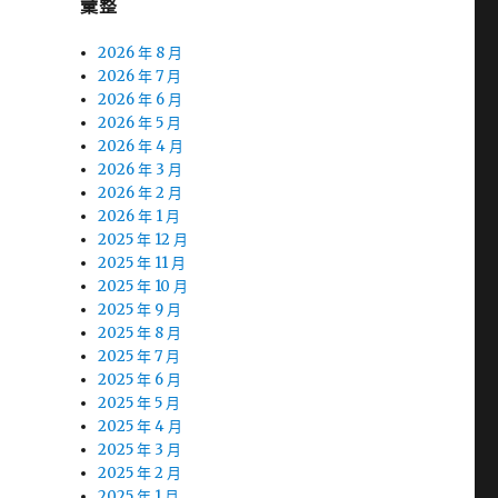
彙整
2026 年 8 月
2026 年 7 月
2026 年 6 月
2026 年 5 月
2026 年 4 月
2026 年 3 月
2026 年 2 月
2026 年 1 月
2025 年 12 月
2025 年 11 月
2025 年 10 月
2025 年 9 月
2025 年 8 月
2025 年 7 月
2025 年 6 月
2025 年 5 月
2025 年 4 月
2025 年 3 月
2025 年 2 月
2025 年 1 月