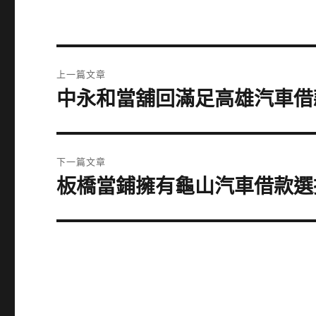
文
上一篇文章
章
中永和當舖回滿足高雄汽車借
上
一
導
篇
覽
文
下一篇文章
章:
板橋當鋪擁有龜山汽車借款選
下
一
篇
文
章: