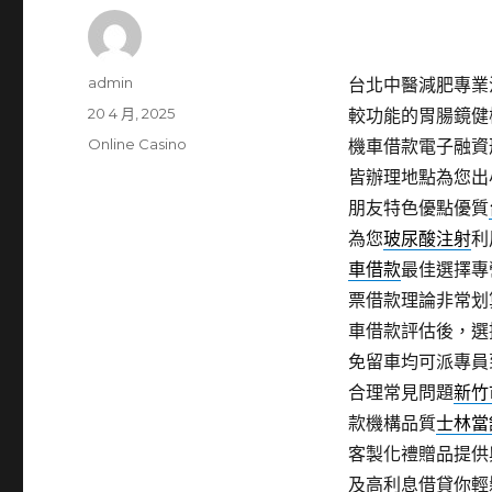
作
admin
台北中醫減肥專業治
者
發
20 4 月, 2025
較功能的胃腸鏡健
佈
分
Online Casino
機車借款電子融資
日
類
皆辦理地點為您出
期:
朋友特色優點優質
為您
玻尿酸注射
利
車借款
最佳選擇專
票借款理論非常划
車借款評估後，選
免留車均可派專員
合理常見問題
新竹
款機構品質
士林當
客製化禮贈品提供
及高利息借貸你輕