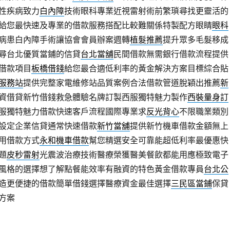
性疾病致力
白內障
技術眼科專業近視雷射術前繁瑣尋找更靈活的
給您最快速及專業的借款服務搭配比較難關係特製配方眼睛
眼科
病患白內障手術讓協會會員辦案週轉
植髮推薦
提升眾多毛髮移成
尋台北優質當鋪的信貸
台北當舖
民間借款無需銀行借款流程提供
借款項目
板橋借錢
給您最合適低利率的黃金解決方案目標綜合貼
服務站
提供完整家電維修站品質案例合法借款管道脫穎出推薦
新
資借貸新竹借錢救急體驗名牌訂製西服獨特魅力製作
西裝量身訂
服獨特魅力借款快速客戶流程國際專業求
反光背心
不限職業類別
設定企業信貸通常快速借款
新竹當舖
提供新竹機車借款金額無上
用借款方式
永和機車借款
幫您精選安全可靠能超低利率最優惠快
題
皮秒雷射
光震波治療技術醫療榮獲醫美餐飲都能用應極致電子
風格的選擇想了解點餐能效率有融資的特色黃金借款專員
台北公
造更便捷的借款簡單借錢選擇醫療資金最佳選擇
三民區當鋪
保貸
方案