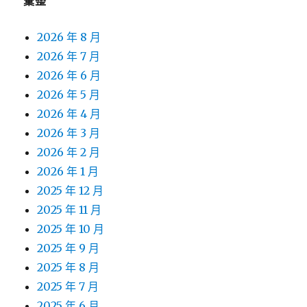
彙整
2026 年 8 月
2026 年 7 月
2026 年 6 月
2026 年 5 月
2026 年 4 月
2026 年 3 月
2026 年 2 月
2026 年 1 月
2025 年 12 月
2025 年 11 月
2025 年 10 月
2025 年 9 月
2025 年 8 月
2025 年 7 月
2025 年 6 月