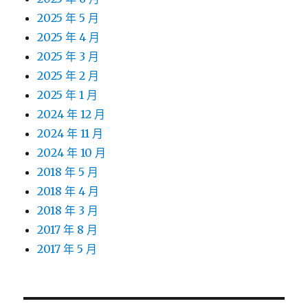
2025 年 5 月
2025 年 4 月
2025 年 3 月
2025 年 2 月
2025 年 1 月
2024 年 12 月
2024 年 11 月
2024 年 10 月
2018 年 5 月
2018 年 4 月
2018 年 3 月
2017 年 8 月
2017 年 5 月